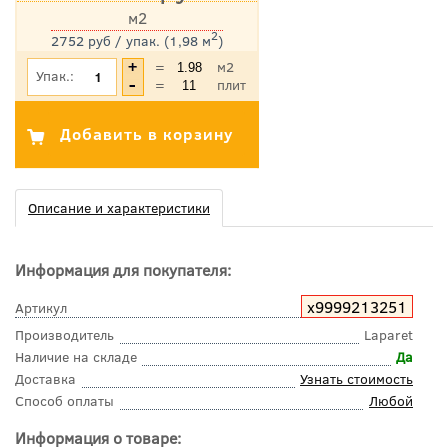
м2
2
2752 руб / упак. (1,98 м
)
*Цена указана с учетом НДС
=
м2
Упак.:
=
плит
Описание и характеристики
Информация для покупателя:
х9999213251
Артикул
Производитель
Laparet
Наличие на складе
Да
Доставка
Узнать стоимость
Способ оплаты
Любой
Информация о товаре: