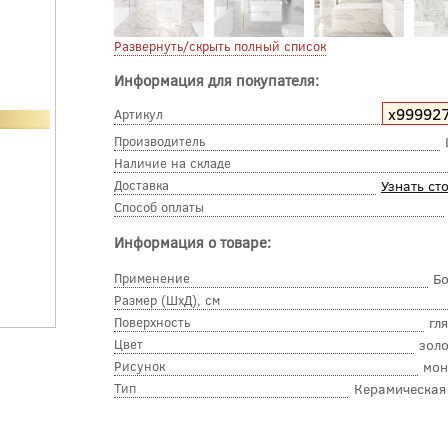
Развернуть/скрыть полный список
Информация для покупателя:
х99992
Артикул
Производитель
Наличие на складе
Доставка
Узнать ст
Способ оплаты
Информация о товаре:
Применение
Б
Размер (ШхД), см
Поверхность
гл
Цвет
зол
Рисунок
мон
Тип
Керамическая