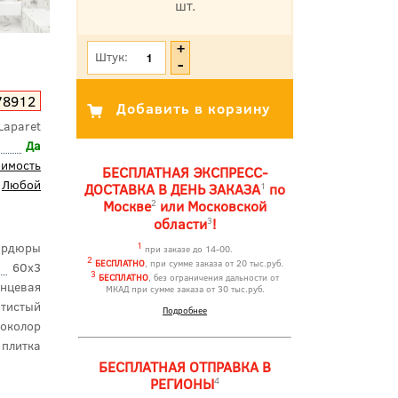
шт.
*Цена указана с учетом НДС
Штук:
78912
Laparet
Да
оимость
БЕСПЛАТНАЯ ЭКСПРЕСС-
Любой
1
ДОСТАВКА В ДЕНЬ ЗАКАЗА
по
2
Москве
или Московской
3
области
!
ордюры
1
при заказе до 14-00.
2
БЕСПЛАТНО
, при сумме заказа от 20 тыс.руб.
60x3
3
БЕСПЛАТНО
, без ограничения дальности от
янцевая
МКАД при сумме заказа от 30 тыс.руб.
отистый
Подробнее
околор
 плитка
БЕСПЛАТНАЯ ОТПРАВКА В
4
РЕГИОНЫ