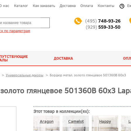
О нас
Каталог
Как заказать
Доставка
Оплата
Контакты
Е
(495)
748-93-26
(929)
559-33-50
к по параметрам
ОПУТСТВУЮЩИЕ
ДОСТАВКА
ОПЛ
ИАЛЫ
>
Универсальные декоры
>
Бордюр метал. золото глянцевое 501360В 60x3
золото глянцевое 501360В 60x3 Lap
Этот товар в коллекции(ях):
Aragon
Camelot
Happy
L