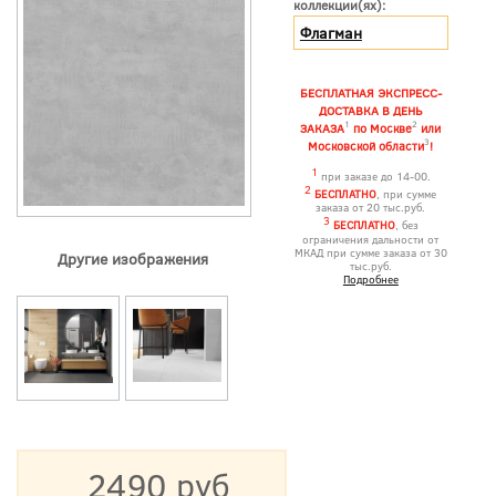
коллекции(ях):
Флагман
БЕСПЛАТНАЯ ЭКСПРЕСС-
ДОСТАВКА В ДЕНЬ
1
2
ЗАКАЗА
по Москве
или
3
Московской области
!
1
при заказе до 14-00.
2
БЕСПЛАТНО
, при сумме
заказа от 20 тыс.руб.
3
БЕСПЛАТНО
, без
ограничения дальности от
МКАД при сумме заказа от 30
Другие изображения
тыс.руб.
Подробнее
2490 руб