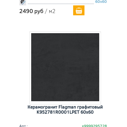
60x60
2490 руб
/ м2
Керамогранит Flagman графитовый
K952781R0001LPET 60x60
Арт.:
х9999295728