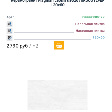
Керамогранит Flagman серый K952676R0001LPEP
120x60
Арт.:
х9999300677
Напольная плитка
Настенная плитка
120x60
2790 руб
/ м2