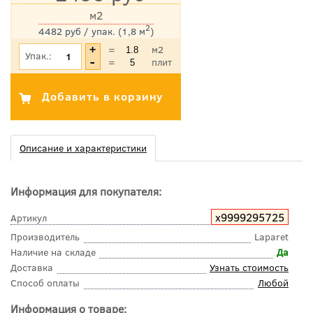
м2
2
4482 руб / упак. (1,8 м
)
*Цена указана с учетом НДС
=
м2
Упак.:
=
плит
Описание и характеристики
Информация для покупателя:
х9999295725
Артикул
Производитель
Laparet
Наличие на складе
Да
Доставка
Узнать стоимость
Способ оплаты
Любой
Информация о товаре: