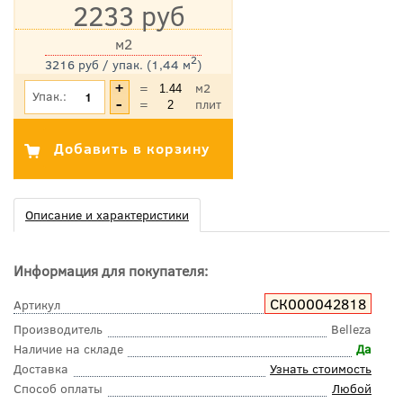
2233 руб
м2
2
3216 руб / упак. (1,44 м
)
*Цена указана с учетом НДС
=
м2
Упак.:
=
плит
Описание и характеристики
Информация для покупателя:
СК000042818
Артикул
Производитель
Belleza
Наличие на складе
Да
Доставка
Узнать стоимость
Способ оплаты
Любой