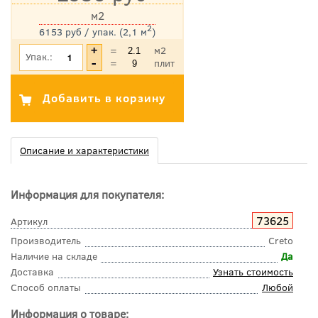
м2
2
6153 руб / упак. (2,1 м
)
*Цена указана с учетом НДС
=
м2
Упак.:
=
плит
Описание и характеристики
Информация для покупателя:
73625
Артикул
Производитель
Creto
Наличие на складе
Да
Доставка
Узнать стоимость
Способ оплаты
Любой
Информация о товаре: