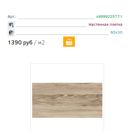
Арт.:
х9999225771
Настенная плитка
60x30
1390 руб
/ м2