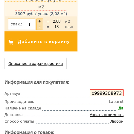
м2
2
3307 руб / упак. (2,08 м
)
*Цена указана с учетом НДС
=
м2
Упак.:
=
плит
Описание и характеристики
Информация для покупателя:
х9999308973
Артикул
Производитель
Laparet
Наличие на складе
Да
Доставка
Узнать стоимость
Способ оплаты
Любой
Информация о товаре: