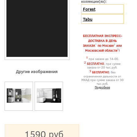
коллекции(ях):
Forest
Tabu
БЕСПЛАТНАЯ ЭКСПРЕСС-
ДОСТАВКА В ДЕНЬ
1
2
ЗАКАЗА
по Москве
или
3
Московской области
!
1
при заказе до 14-00.
2
БЕСПЛАТНО
, при сумме
заказа от 20 тыс.руб.
Другие изображения
3
БЕСПЛАТНО
, без
ограничения дальности от
МКАД при сумме заказа от 30
тыс.руб.
Подробнее
1590 руб