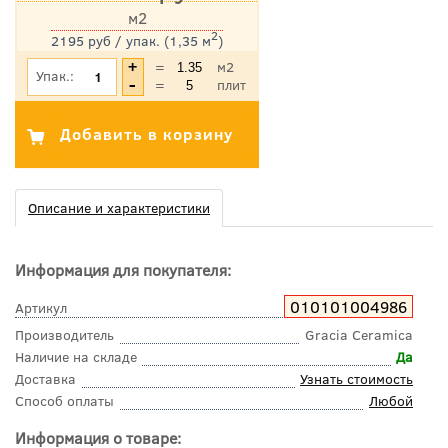
м2
2
2195 руб / упак. (1,35 м
)
*Цена указана с учетом НДС
=
м2
Упак.:
=
плит
Описание и характеристики
Информация для покупателя:
010101004986
Артикул
Производитель
Gracia Ceramica
Наличие на складе
Да
Доставка
Узнать стоимость
Способ оплаты
Любой
Информация о товаре: