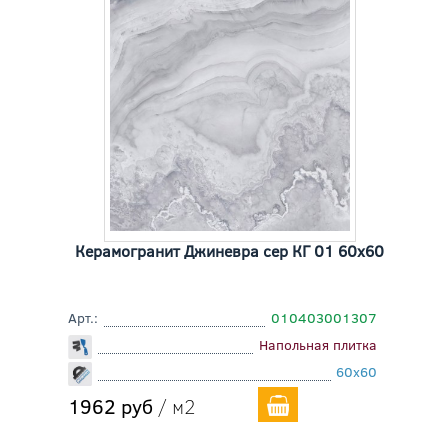
Керамогранит Джиневра сер КГ 01 60x60
Арт.:
010403001307
Напольная плитка
60x60
1962 руб
/ м2