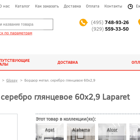
О нас
Каталог
Как заказать
Доставка
Оплата
Контакты
Е
(495)
748-93-26
(929)
559-33-50
к по параметрам
ОПУТСТВУЮЩИЕ
ДОСТАВКА
ОПЛ
ИАЛЫ
>
Glossy
>
Бордюр метал. серебро глянцевое 60x2,9
серебро глянцевое 60x2,9 Laparet
Этот товар в коллекции(ях):
Agat
Alabama
Alcor
A