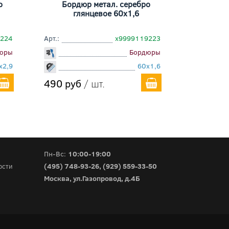
о
Бордюр метал. серебро
глянцевое 60x1,6
9224
Арт.:
х9999119223
юры
Бордюры
x2,9
60x1,6
490 руб
/ шт.
Пн-Вс:
10:00-19:00
(495) 748-93-26
,
(929) 559-33-50
ости
Москва, ул.Газопровод, д.4Б