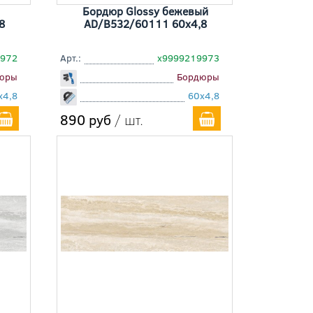
Бордюр Glossy бежевый
8
AD/B532/60111 60x4,8
9972
Арт.:
х9999219973
юры
Бордюры
x4,8
60x4,8
890 руб
/ шт.