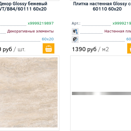
Декор Glossy бежевый
Плитка настенная Glossy 
VT/B84/60111 60x20
60110 60x20
х9999219897
Арт.:
х999921
Декоративные элементы
Настенная пл
60x20
6
 руб
/ шт.
1390 руб
/ м2