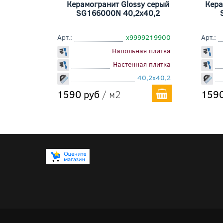
Керамогранит Glossy серый
Кера
SG166000N 40,2x40,2
Арт.:
х9999219900
Арт.:
Напольная плитка
Настенная плитка
40,2x40,2
1590 руб
/ м2
1590