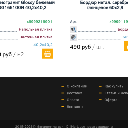
могранит Glossy бежевый
Бордюр метал. серебр
SG166100N 40,2x40,2
глянцевое 60x2,9
х9999219901
Арт.:
х999911
Напольная плитка
Борд
Настенная плитка
60
40,2x40,2
490 руб
/ шт.
 руб
/ м2
О компании
Как купить
Доставка
Статьи и нов
Оплата
Оферта
Контакты
2015-2026© Интернет-магазин DillMart, все права защищены