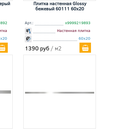
серый
Плитка настенная Glossy
бежевый 60111 60x20
9892
Арт.:
х9999219893
итка
Настенная плитка
0x20
60x20
1390 руб
/ м2