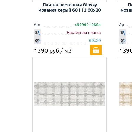
Плитка настенная Glossy
П
мозаика серый 60112 60x20
моза
Арт.:
х9999219894
Арт.:
Настенная плитка
60x20
1390 руб
/ м2
1390