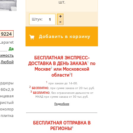
шт.
*Цена указана с учетом НДС
Штук:
19224
Laparet
Да
оимость
БЕСПЛАТНАЯ ЭКСПРЕСС-
Любой
1
ДОСТАВКА В ДЕНЬ ЗАКАЗА
по
2
Москве
или Московской
3
области
!
ордюры
1
при заказе до 14-00.
2
БЕСПЛАТНО
, при сумме заказа от 20 тыс.руб.
60x2,9
3
БЕСПЛАТНО
, без ограничения дальности от
янцевая
МКАД при сумме заказа от 30 тыс.руб.
бристый
Подробнее
околор
 плитка
БЕСПЛАТНАЯ ОТПРАВКА В
4
РЕГИОНЫ