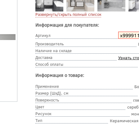
Развернуть/скрыть полный список
Информация для покупателя:
х99991
Артикул
Производитель
Наличие на складе
Доставка
Узнать ст
Способ оплаты
Информация о товаре:
Применение
Б
Размер (ШхД), см
Поверхность
гл
Цвет
сере
Рисунок
мон
Тип
Керамическая