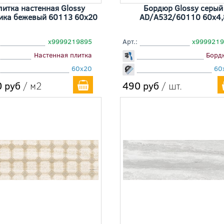
литка настенная Glossy
Бордюр Glossy серый
ика бежевый 60113 60x20
AD/A532/60110 60x4,
х9999219895
Арт.:
х999921
Настенная плитка
Борд
60x20
60
 руб
/ м2
490 руб
/ шт.