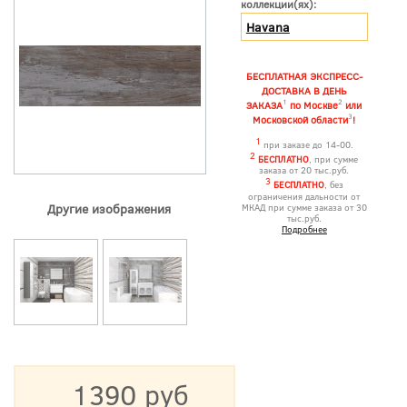
коллекции(ях):
Havana
БЕСПЛАТНАЯ ЭКСПРЕСС-
ДОСТАВКА В ДЕНЬ
1
2
ЗАКАЗА
по Москве
или
3
Московской области
!
1
при заказе до 14-00.
2
БЕСПЛАТНО
, при сумме
заказа от 20 тыс.руб.
3
БЕСПЛАТНО
, без
ограничения дальности от
Другие изображения
МКАД при сумме заказа от 30
тыс.руб.
Подробнее
1390 руб