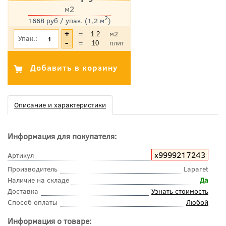
м2
2
1668 руб / упак. (1,2 м
)
*Цена указана с учетом НДС
=
м2
Упак.:
=
плит
Описание и характеристики
Информация для покупателя:
х9999217243
Артикул
Производитель
Laparet
Наличие на складе
Да
Доставка
Узнать стоимость
Способ оплаты
Любой
Информация о товаре: