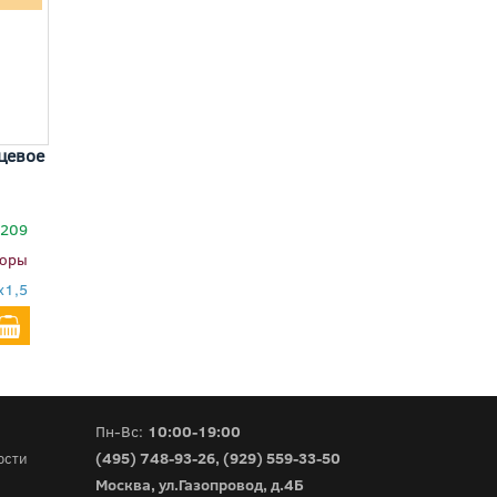
цевое
7209
юры
x1,5
Пн-Вс:
10:00-19:00
(495) 748-93-26
,
(929) 559-33-50
ости
Москва, ул.Газопровод, д.4Б