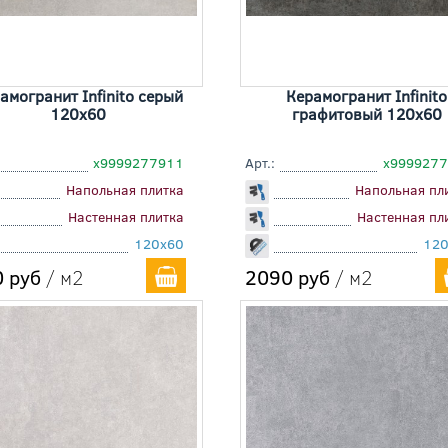
амогранит Infinito серый
Керамогранит Infinito
120x60
графитовый 120x60
х9999277911
Арт.:
х999927
Напольная плитка
Напольная пл
Настенная плитка
Настенная пл
120x60
120
 руб
/ м2
2090 руб
/ м2