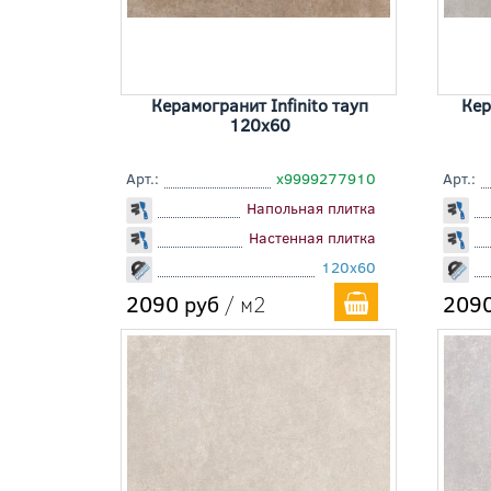
Керамогранит Infinito тауп
Кер
120x60
Арт.:
х9999277910
Арт.:
Напольная плитка
Настенная плитка
120x60
2090 руб
/ м2
2090