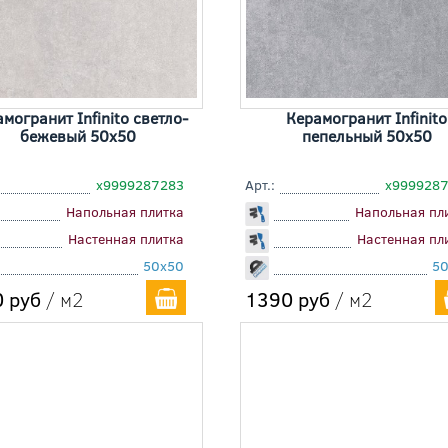
могранит Infinito светло-
Керамогранит Infinito
бежевый 50x50
пепельный 50x50
х9999287283
Арт.:
х999928
Напольная плитка
Напольная пл
Настенная плитка
Настенная пл
50x50
5
 руб
/ м2
1390 руб
/ м2