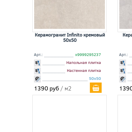
Керамогранит Infinito кремовый
Кера
50x50
Арт.:
х9999295237
Арт.:
Напольная плитка
Настенная плитка
50x50
1390 руб
/ м2
1390