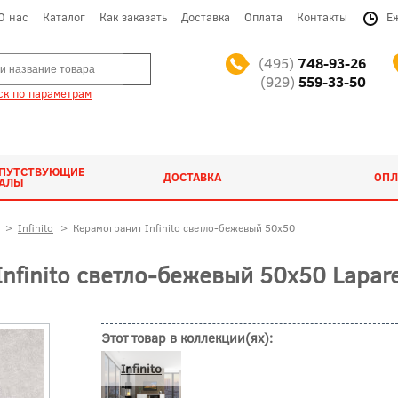
О нас
Каталог
Как заказать
Доставка
Оплата
Контакты
Е
(495)
748-93-26
(929)
559-33-50
к по параметрам
ОПУТСТВУЮЩИЕ
ДОСТАВКА
ОПЛ
ИАЛЫ
>
Infinito
>
Керамогранит Infinito светло-бежевый 50x50
nfinito светло-бежевый 50x50 Lapar
Этот товар в коллекции(ях):
Infinito