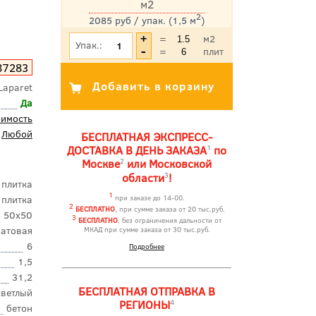
м2
2
2085 руб / упак. (1,5 м
)
*Цена указана с учетом НДС
=
м2
Упак.:
=
плит
87283
Laparet
Да
оимость
Любой
БЕСПЛАТНАЯ ЭКСПРЕСС-
1
ДОСТАВКА В ДЕНЬ ЗАКАЗА
по
2
Москве
или Московской
3
области
!
 плитка
1
 плитка
при заказе до 14-00.
2
БЕСПЛАТНО
, при сумме заказа от 20 тыс.руб.
50x50
3
БЕСПЛАТНО
, без ограничения дальности от
атовая
МКАД при сумме заказа от 30 тыс.руб.
6
Подробнее
1,5
31,2
БЕСПЛАТНАЯ ОТПРАВКА В
светлый
4
РЕГИОНЫ
бетон