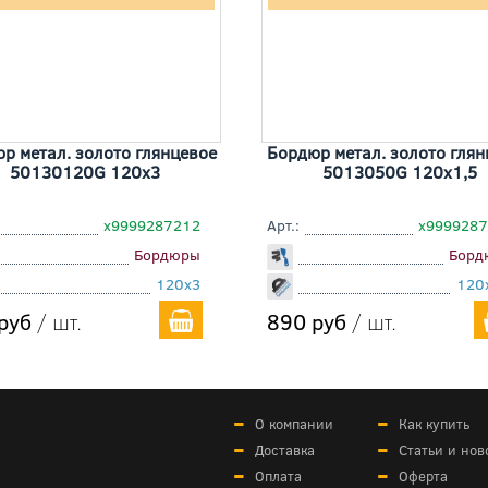
р метал. золото глянцевое
Бордюр метал. золото глян
50130120G 120x3
5013050G 120x1,5
х9999287212
Арт.:
х999928
Бордюры
Борд
120x3
120
руб
/ шт.
890 руб
/ шт.
О компании
Как купить
Доставка
Статьи и нов
Оплата
Оферта