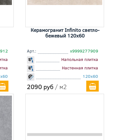
Керамогранит Infinito светло-
бежевый 120x60
7912
Арт.:
х9999277909
итка
Напольная плитка
итка
Настенная плитка
x60
120x60
2090 руб
/ м2