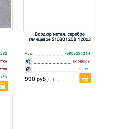
Бордюр метал. серебро
глянцевое 51530120B 120x3
7282
Арт.:
х9999287214
итка
Бордюры
итка
120x3
0x50
990 руб
/ шт.