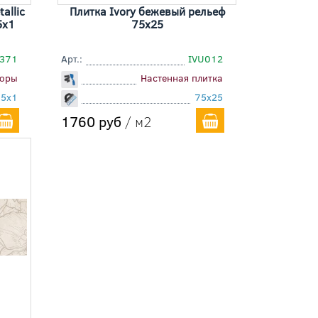
allic
Плитка Ivory бежевый рельеф
5x1
75x25
371
Арт.:
IVU012
юры
Настенная плитка
75x1
75x25
1760 руб
/ м2