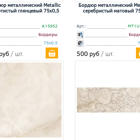
юр металлический Metallic
Бордюр металлический Met
тистый глянцевый 75x0,5
серебристый матовый 7
A15952
Арт.:
MT1U
Бордюры
Борд
75x0,5
руб
/ шт.
500 руб
/ шт.