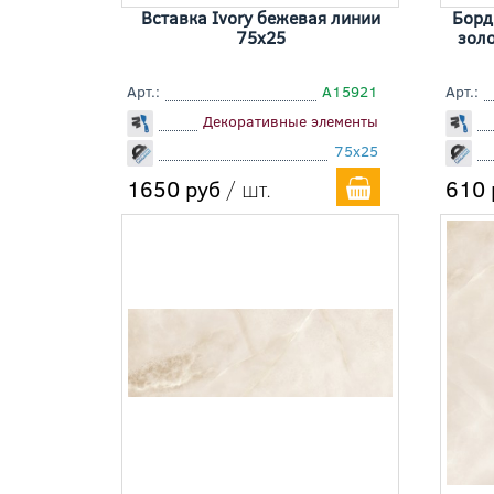
Вставка Ivory бежевая линии
Борд
75x25
золо
Арт.:
A15921
Арт.:
Декоративные элементы
75x25
1650 руб
/ шт.
610 