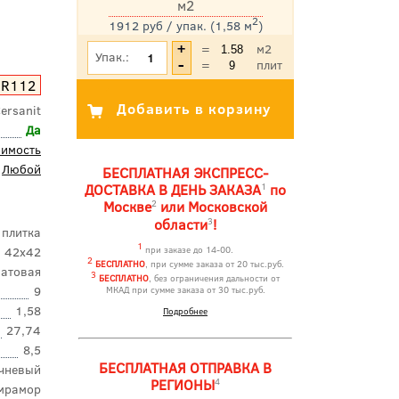
м2
2
1912 руб / упак. (1,58 м
)
*Цена указана с учетом НДС
=
м2
Упак.:
=
плит
4R112
ersanit
Да
оимость
Любой
БЕСПЛАТНАЯ ЭКСПРЕСС-
1
ДОСТАВКА В ДЕНЬ ЗАКАЗА
по
2
Москве
или Московской
3
области
!
 плитка
1
42x42
при заказе до 14-00.
2
БЕСПЛАТНО
, при сумме заказа от 20 тыс.руб.
атовая
3
БЕСПЛАТНО
, без ограничения дальности от
9
МКАД при сумме заказа от 30 тыс.руб.
1,58
Подробнее
27,74
8,5
БЕСПЛАТНАЯ ОТПРАВКА В
чневый
4
РЕГИОНЫ
мрамор