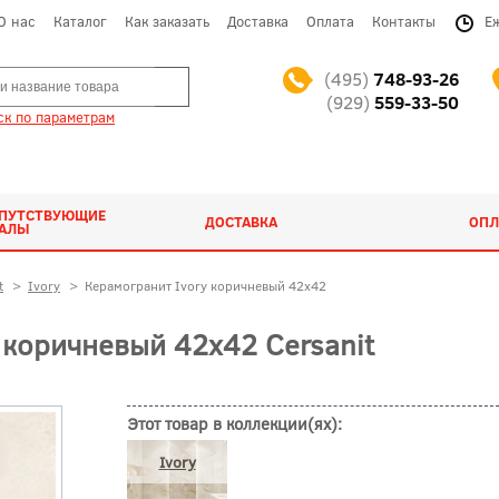
О нас
Каталог
Как заказать
Доставка
Оплата
Контакты
Е
(495)
748-93-26
(929)
559-33-50
к по параметрам
ОПУТСТВУЮЩИЕ
ДОСТАВКА
ОПЛ
ИАЛЫ
t
>
Ivory
>
Керамогранит Ivory коричневый 42x42
 коричневый 42x42 Cersanit
Этот товар в коллекции(ях):
Ivory