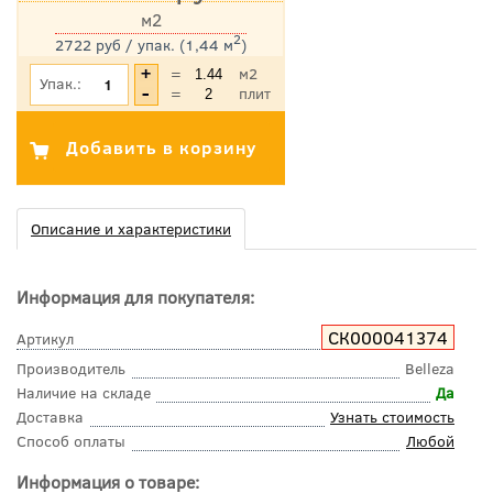
м2
2
2722 руб / упак. (1,44 м
)
*Цена указана с учетом НДС
=
м2
Упак.:
=
плит
Описание и характеристики
Информация для покупателя:
СК000041374
Артикул
Производитель
Belleza
Наличие на складе
Да
Доставка
Узнать стоимость
Способ оплаты
Любой
Информация о товаре: