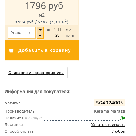
1796 руб
м2
2
1994 руб / упак. (1,11 м
)
*Цена указана с учетом НДС
=
м2
Упак.:
=
плит
Описание и характеристики
Информация для покупателя:
SG402400N
Артикул
Производитель
Kerama Marazzi
Наличие на складе
Да
Доставка
Узнать стоимость
Способ оплаты
Любой