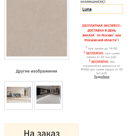
коллекции(ях):
Luna
БЕСПЛАТНАЯ ЭКСПРЕСС-
ДОСТАВКА В ДЕНЬ
1
2
ЗАКАЗА
по Москве
или
3
Московской области
!
1
при заказе до 14-00.
2
БЕСПЛАТНО
, при сумме
заказа от 20 тыс.руб.
3
БЕСПЛАТНО
, без
ограничения дальности от
МКАД при сумме заказа от 30
Другие изображения
тыс.руб.
Подробнее
На заказ