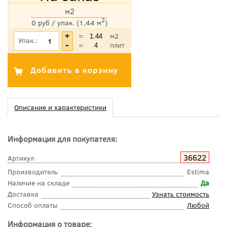
м2
2
0 руб / упак. (1,44 м
)
*Цена указана с учетом НДС
=
м2
Упак.:
=
плит
Описание и характеристики
Информация для покупателя:
36622
Артикул
Производитель
Estima
Наличие на складе
Да
Доставка
Узнать стоимость
Способ оплаты
Любой
Информация о товаре: