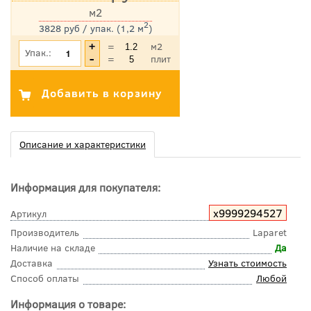
м2
2
3828 руб / упак. (1,2 м
)
*Цена указана с учетом НДС
=
м2
Упак.:
=
плит
Описание и характеристики
Информация для покупателя:
х9999294527
Артикул
Производитель
Laparet
Наличие на складе
Да
Доставка
Узнать стоимость
Способ оплаты
Любой
Информация о товаре: