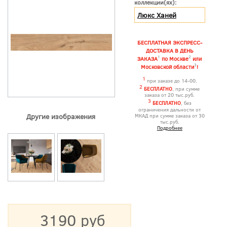
коллекции(ях):
Люкс Ханей
БЕСПЛАТНАЯ ЭКСПРЕСС-
ДОСТАВКА В ДЕНЬ
1
2
ЗАКАЗА
по Москве
или
3
Московской области
!
1
при заказе до 14-00.
2
БЕСПЛАТНО
, при сумме
заказа от 20 тыс.руб.
3
БЕСПЛАТНО
, без
ограничения дальности от
Другие изображения
МКАД при сумме заказа от 30
тыс.руб.
Подробнее
3190 руб