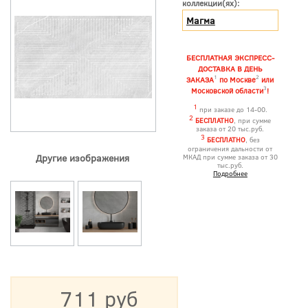
коллекции(ях):
Магма
БЕСПЛАТНАЯ ЭКСПРЕСС-
ДОСТАВКА В ДЕНЬ
1
2
ЗАКАЗА
по Москве
или
3
Московской области
!
1
при заказе до 14-00.
2
БЕСПЛАТНО
, при сумме
заказа от 20 тыс.руб.
3
БЕСПЛАТНО
, без
ограничения дальности от
Другие изображения
МКАД при сумме заказа от 30
тыс.руб.
Подробнее
711 руб