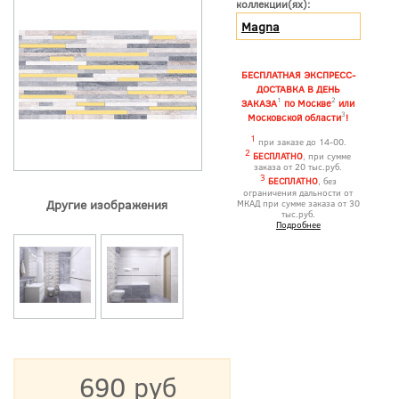
коллекции(ях):
Magna
БЕСПЛАТНАЯ ЭКСПРЕСС-
ДОСТАВКА В ДЕНЬ
1
2
ЗАКАЗА
по Москве
или
3
Московской области
!
1
при заказе до 14-00.
2
БЕСПЛАТНО
, при сумме
заказа от 20 тыс.руб.
3
БЕСПЛАТНО
, без
ограничения дальности от
Другие изображения
МКАД при сумме заказа от 30
тыс.руб.
Подробнее
690 руб