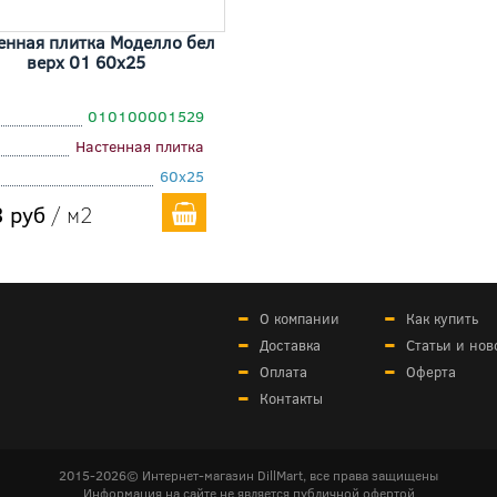
енная плитка Моделло бел
верх 01 60x25
010100001529
Настенная плитка
60x25
 руб
/ м2
О компании
Как купить
Доставка
Статьи и нов
Оплата
Оферта
Контакты
2015-2026© Интернет-магазин DillMart, все права защищены
Информация на сайте не является публичной офертой