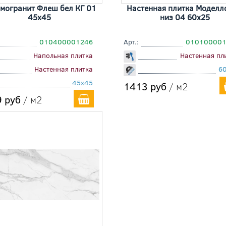
могранит Флеш бел КГ 01
Настенная плитка Моделл
45x45
низ 04 60x25
010400001246
Арт.:
010100001
Напольная плитка
Настенная пл
Настенная плитка
6
45x45
1413 руб
/ м2
 руб
/ м2