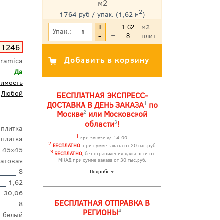
м2
2
1764 руб / упак. (1,62 м
)
*Цена указана с учетом НДС
=
м2
Упак.:
=
плит
01246
eramica
Да
оимость
Любой
БЕСПЛАТНАЯ ЭКСПРЕСС-
1
ДОСТАВКА В ДЕНЬ ЗАКАЗА
по
2
Москве
или Московской
3
области
!
 плитка
1
 плитка
при заказе до 14-00.
2
БЕСПЛАТНО
, при сумме заказа от 20 тыс.руб.
45x45
3
БЕСПЛАТНО
, без ограничения дальности от
атовая
МКАД при сумме заказа от 30 тыс.руб.
8
Подробнее
1,62
30,06
БЕСПЛАТНАЯ ОТПРАВКА В
8
4
РЕГИОНЫ
белый