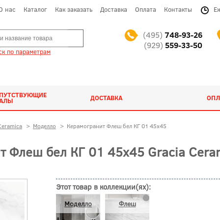
О нас
Каталог
Как заказать
Доставка
Оплата
Контакты
Е
(495)
748-93-26
(929)
559-33-50
к по параметрам
ОПУТСТВУЮЩИЕ
ДОСТАВКА
ОПЛ
ИАЛЫ
Ceramica
>
Моделло
>
Керамогранит Флеш бел КГ 01 45x45
 Флеш бел КГ 01 45x45 Gracia Cera
Этот товар в коллекции(ях):
Моделло
Флеш