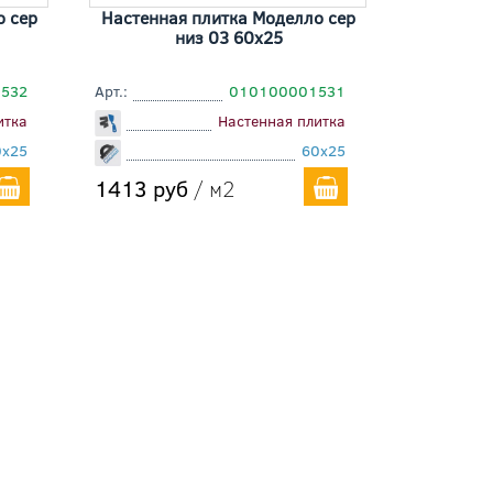
о сер
Настенная плитка Моделло сер
низ 03 60x25
532
Арт.:
010100001531
итка
Настенная плитка
0x25
60x25
1413 руб
/ м2