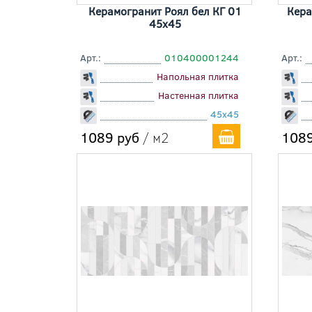
Керамогранит Роял бел КГ 01
Кера
45x45
Арт.:
010400001244
Арт.:
Напольная плитка
Настенная плитка
45x45
1089 руб
/ м2
1089