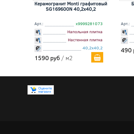
Керамогранит Monti графитовый
Б
SG169600N 40,2x40,2
Арт.:
х9999281073
Арт.:
Напольная плитка
Настенная плитка
40,2x40,2
490 
1590 руб
/ м2