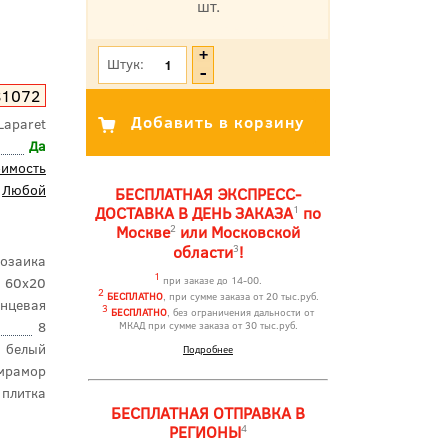
шт.
*Цена указана с учетом НДС
Штук:
81072
Laparet
Да
оимость
Любой
БЕСПЛАТНАЯ ЭКСПРЕСС-
1
ДОСТАВКА В ДЕНЬ ЗАКАЗА
по
2
Москве
или Московской
3
области
!
озаика
1
60x20
при заказе до 14-00.
2
БЕСПЛАТНО
, при сумме заказа от 20 тыс.руб.
янцевая
3
БЕСПЛАТНО
, без ограничения дальности от
8
МКАД при сумме заказа от 30 тыс.руб.
белый
Подробнее
мрамор
 плитка
БЕСПЛАТНАЯ ОТПРАВКА В
4
РЕГИОНЫ