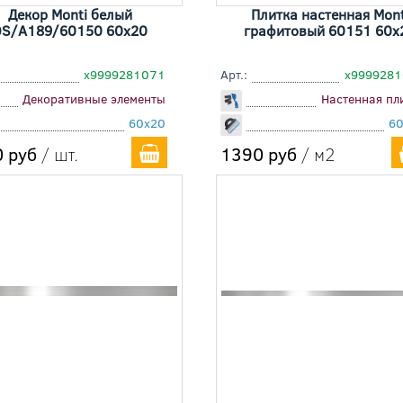
Декор Monti белый
Плитка настенная Mont
OS/A189/60150 60x20
графитовый 60151 60x
х9999281071
Арт.:
х999928
Декоративные элементы
Настенная пл
60x20
6
 руб
/ шт.
1390 руб
/ м2