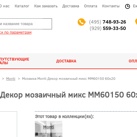
О нас
Каталог
Как заказать
Доставка
Оплата
Контакты
Е
(495)
748-93-26
(929)
559-33-50
к по параметрам
ОПУТСТВУЮЩИЕ
ДОСТАВКА
ОПЛ
ИАЛЫ
>
Monti
>
Мозаика Monti Декор мозаичный микс MM60150 60x20
 Декор мозаичный микс MM60150 60x
Этот товар в коллекции(ях):
Monti