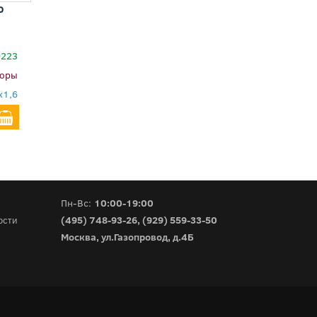
о
9223
юры
x1,6
Пн-Вс:
10:00-19:00
(495) 748-93-26
,
(929) 559-33-50
ости
Москва, ул.Газопровод, д.4Б