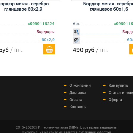
ордюр метал. серебро
Бордюр метал. серебр
глянцевое 60x2,9
глянцевое 60x1,6
х9999119224
Арт.:
х999911
Бордюры
Борд
60x2,9
60
руб
/ шт.
490 руб
/ шт.
О компании
Как купить
Доставка
Статьи и нов
Оплата
Оферта
Контакты
2015-2026© Интернет-магазин DillMart, все права защищены
Информация на сайте не является публичной офертой