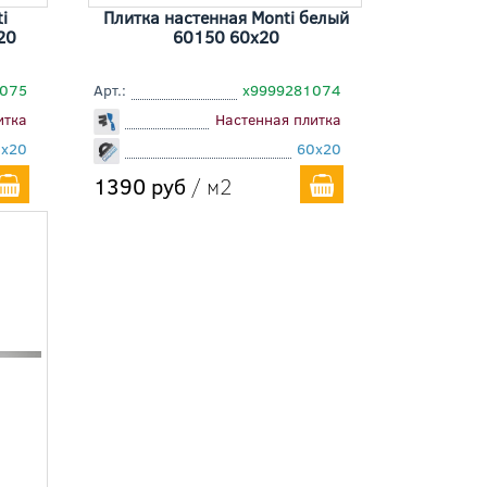
i
Плитка настенная Monti белый
20
60150 60x20
1075
Арт.:
х9999281074
итка
Настенная плитка
0x20
60x20
1390 руб
/ м2