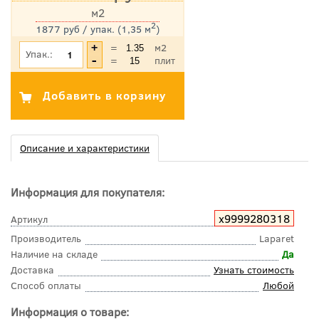
м2
2
1877 руб / упак. (1,35 м
)
*Цена указана с учетом НДС
=
м2
Упак.:
=
плит
Описание и характеристики
Информация для покупателя:
х9999280318
Артикул
Производитель
Laparet
Наличие на складе
Да
Доставка
Узнать стоимость
Способ оплаты
Любой
Информация о товаре: