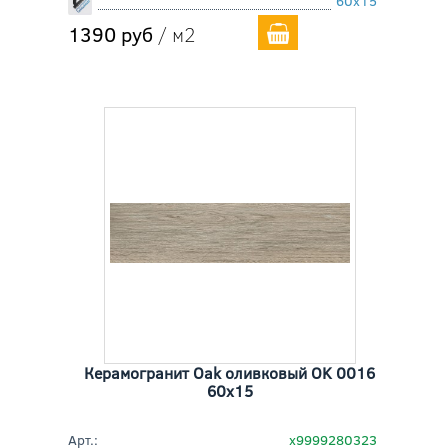
60x15
1390 руб
/ м2
Керамогранит Oak оливковый OK 0016
60x15
Арт.:
х9999280323