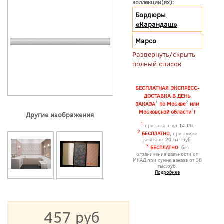
коллекции(ях):
Бордюры
«Карандаш»
Марсо
Развернуть/скрыть
полный список
БЕСПЛАТНАЯ ЭКСПРЕСС-
ДОСТАВКА В ДЕНЬ
1
2
ЗАКАЗА
по Москве
или
3
Московской области
!
Другие изображения
1
при заказе до 14-00.
2
БЕСПЛАТНО
, при сумме
заказа от 20 тыс.руб.
3
БЕСПЛАТНО
, без
ограничения дальности от
МКАД при сумме заказа от 30
тыс.руб.
Подробнее
457 руб