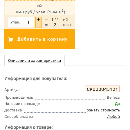
м2
2
3643 руб / упак. (1,44 м
)
*Цена указана с учетом НДС
=
м2
Упак.:
=
плит
Описание и характеристики
Информация для покупателя:
СК000045121
Артикул
Производитель
Belleza
Наличие на складе
Да
Доставка
Узнать стоимость
Способ оплаты
Любой
Информация о товаре: