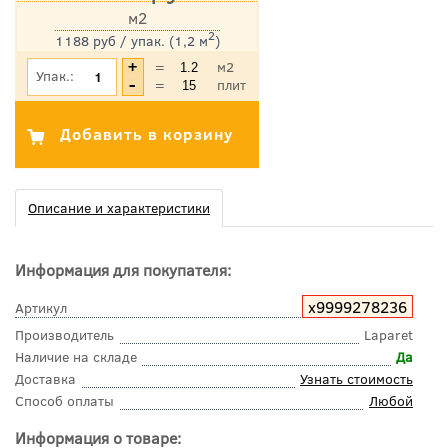
м2
2
1188 руб / упак. (1,2 м
)
*Цена указана с учетом НДС
=
м2
Упак.:
=
плит
Описание и характеристики
Информация для покупателя:
х9999278236
Артикул
Производитель
Laparet
Наличие на складе
Да
Доставка
Узнать стоимость
Способ оплаты
Любой
Информация о товаре: