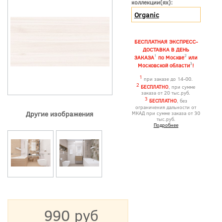
коллекции(ях):
Organic
БЕСПЛАТНАЯ ЭКСПРЕСС-
ДОСТАВКА В ДЕНЬ
1
2
ЗАКАЗА
по Москве
или
3
Московской области
!
1
при заказе до 14-00.
2
БЕСПЛАТНО
, при сумме
заказа от 20 тыс.руб.
3
БЕСПЛАТНО
, без
ограничения дальности от
Другие изображения
МКАД при сумме заказа от 30
тыс.руб.
Подробнее
990 руб