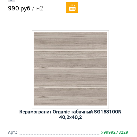
990 руб
/ м2
Керамогранит Organic табачный SG168100N
40,2x40,2
Арт.:
х9999278229