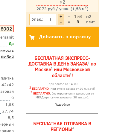
м2
2
2073 руб / упак. (1,58 м
)
*Цена указана с учетом НДС
=
м2
Упак.:
=
плит
16002
ersanit
Да
оимость
Любой
БЕСПЛАТНАЯ ЭКСПРЕСС-
1
ДОСТАВКА В ДЕНЬ ЗАКАЗА
по
2
Москве
или Московской
3
области
!
 плитка
1
42x42
при заказе до 14-00.
2
БЕСПЛАТНО
, при сумме заказа от 20 тыс.руб.
атовая
3
БЕСПЛАТНО
, без ограничения дальности от
9
МКАД при сумме заказа от 30 тыс.руб.
1,58
Подробнее
27,74
8,5
БЕСПЛАТНАЯ ОТПРАВКА В
черный
4
РЕГИОНЫ
мрамор