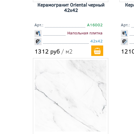
Керамогранит Oriental черный
Кер
42x42
Арт.:
A16002
Арт.:
Напольная плитка
42x42
1312 руб
/ м2
1210