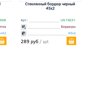
l
Стеклянный бордюр черный
45x2
006
Арт.:
UG1N231
итка
Бордюры
2x42
45x2
289 руб
/ шт.