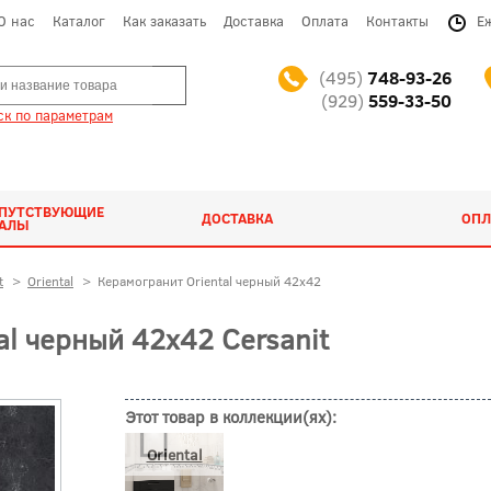
О нас
Каталог
Как заказать
Доставка
Оплата
Контакты
Е
(495)
748-93-26
(929)
559-33-50
к по параметрам
ОПУТСТВУЮЩИЕ
ДОСТАВКА
ОПЛ
ИАЛЫ
t
>
Oriental
>
Керамогранит Oriental черный 42x42
l черный 42x42 Cersanit
Этот товар в коллекции(ях):
Oriental