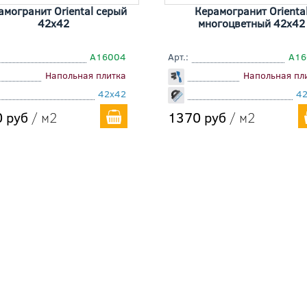
амогранит Oriental серый
Керамогранит Orienta
42x42
многоцветный 42x42
A16004
Арт.:
A16
Напольная плитка
Напольная пл
42x42
4
 руб
/ м2
1370 руб
/ м2