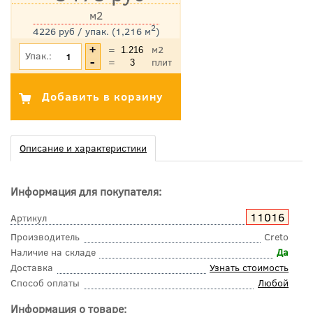
м2
2
4226 руб / упак. (1,216 м
)
*Цена указана с учетом НДС
=
м2
Упак.:
=
плит
Описание и характеристики
Информация для покупателя:
11016
Артикул
Производитель
Creto
Наличие на складе
Да
Доставка
Узнать стоимость
Способ оплаты
Любой
Информация о товаре: