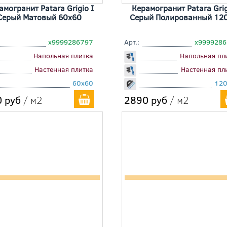
амогранит Patara Grigio I
Керамогранит Patara Grig
Серый Матовый 60x60
Серый Полированный 12
х9999286797
Арт.:
х999928
Напольная плитка
Напольная пл
Настенная плитка
Настенная пл
60x60
120
 руб
/ м2
2890 руб
/ м2