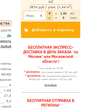
м2
2
3874 руб / упак. (1,44 м
)
*Цена указана с учетом НДС
=
м2
Упак.:
=
плит
86794
Laparet
Да
оимость
Любой
БЕСПЛАТНАЯ ЭКСПРЕСС-
1
ДОСТАВКА В ДЕНЬ ЗАКАЗА
по
2
Москве
или Московской
3
области
!
 плитка
1
 плитка
при заказе до 14-00.
2
БЕСПЛАТНО
, при сумме заказа от 20 тыс.руб.
60x60
3
БЕСПЛАТНО
, без ограничения дальности от
ванная
МКАД при сумме заказа от 30 тыс.руб.
4
Подробнее
1,44
27,4
БЕСПЛАТНАЯ ОТПРАВКА В
8,5
4
РЕГИОНЫ
серый