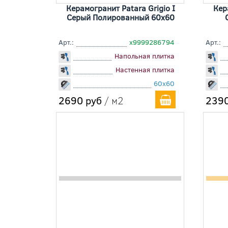
Керамогранит Patara Grigio I
Кер
Серый Полированный 60x60
Арт.:
х9999286794
Арт.:
Напольная плитка
Настенная плитка
60x60
2690 руб
/ м2
2390