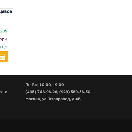
цевое
7209
юры
x1,5
Пн-Вс:
10:00-19:00
(495) 748-93-26
,
(929) 559-33-50
ости
Москва, ул.Газопровод, д.4Б