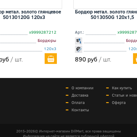
р метал. золото глянцевое
Бордюр метал. золото глян
50130120G 120x3
5013050G 120x1,5
х9999287212
Арт.:
х999928
Бордюры
Борд
120x3
120
руб
/ шт.
890 руб
/ шт.
О компании
Как купить
Доставка
Статьи и нов
Оплата
Оферта
Контакты
2015-2026© Интернет-магазин DillMart, все права защищены
Информация на сайте не является публичной офертой