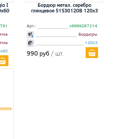
io I
Бордюр метал. серебро
0x60
глянцевое 51530120B 120x3
6791
Арт.:
х9999287214
итка
Бордюры
итка
120x3
x60
990 руб
/ шт.