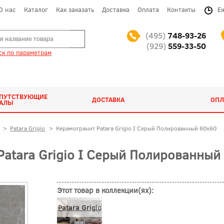
О нас
Каталог
Как заказать
Доставка
Оплата
Контакты
Е
(495)
748-93-26
(929)
559-33-50
к по параметрам
ОПУТСТВУЮЩИЕ
ДОСТАВКА
ОПЛ
ИАЛЫ
>
Patara Grigio
>
Керамогранит Patara Grigio I Серый Полированный 60x60
atara Grigio I Серый Полированный 
Этот товар в коллекции(ях):
Patara Grigio