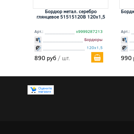
Бордюр метал. серебро
Бордю
глянцевое 51515120B 120x1,5
Арт.:
х9999287213
Арт.:
Бордюры
120x1,5
890 руб
/ шт.
990 