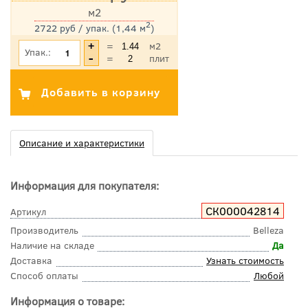
м2
2
2722 руб / упак. (1,44 м
)
*Цена указана с учетом НДС
=
м2
Упак.:
=
плит
Описание и характеристики
Информация для покупателя:
СК000042814
Артикул
Производитель
Belleza
Наличие на складе
Да
Доставка
Узнать стоимость
Способ оплаты
Любой
Информация о товаре: