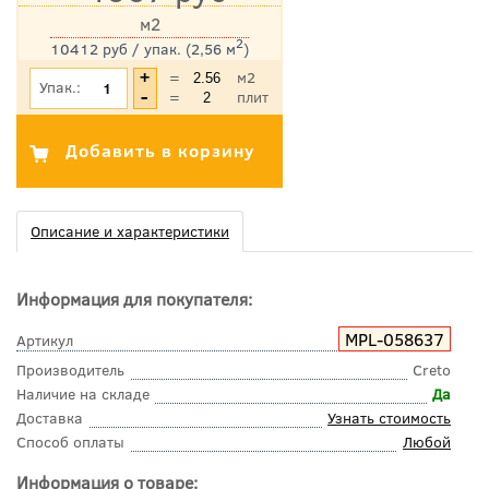
м2
2
10412 руб / упак. (2,56 м
)
*Цена указана с учетом НДС
=
м2
Упак.:
=
плит
Описание и характеристики
Информация для покупателя:
MPL-058637
Артикул
Производитель
Creto
Наличие на складе
Да
Доставка
Узнать стоимость
Способ оплаты
Любой
Информация о товаре: