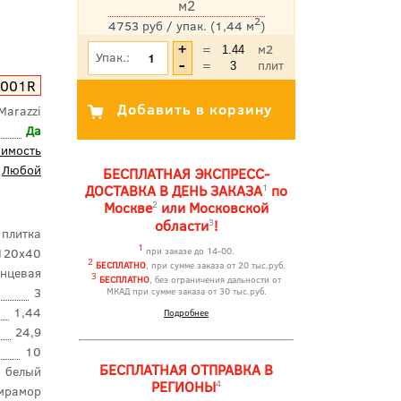
м2
2
4753 руб / упак. (1,44 м
)
*Цена указана с учетом НДС
=
м2
Упак.:
=
плит
001R
Marazzi
Да
оимость
Любой
БЕСПЛАТНАЯ ЭКСПРЕСС-
1
ДОСТАВКА В ДЕНЬ ЗАКАЗА
по
2
Москве
или Московской
3
области
!
 плитка
1
120x40
при заказе до 14-00.
2
БЕСПЛАТНО
, при сумме заказа от 20 тыс.руб.
янцевая
3
БЕСПЛАТНО
, без ограничения дальности от
3
МКАД при сумме заказа от 30 тыс.руб.
1,44
Подробнее
24,9
10
БЕСПЛАТНАЯ ОТПРАВКА В
белый
4
РЕГИОНЫ
мрамор