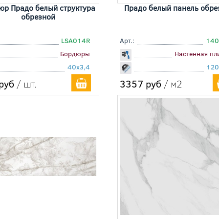
юр Прадо белый структура
Прадо белый панель обре
обрезной
LSA014R
Арт.:
140
Бордюры
Настенная пл
40x3,4
120
руб
/ шт.
3357 руб
/ м2