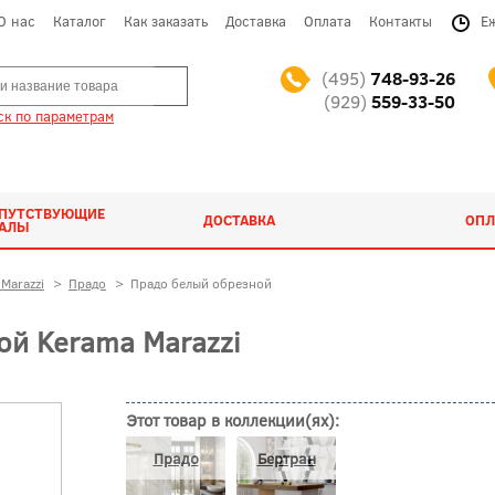
О нас
Каталог
Как заказать
Доставка
Оплата
Контакты
Е
(495)
748-93-26
(929)
559-33-50
к по параметрам
ОПУТСТВУЮЩИЕ
ДОСТАВКА
ОПЛ
ИАЛЫ
Marazzi
>
Прадо
>
Прадо белый обрезной
й Kerama Marazzi
Этот товар в коллекции(ях):
Прадо
Бертран