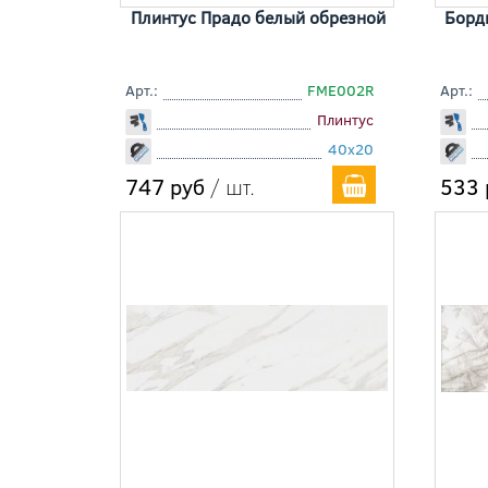
Плинтус Прадо белый обрезной
Борд
Арт.:
FME002R
Арт.:
Плинтус
40x20
747 руб
/ шт.
533 