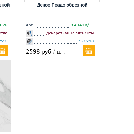
зной
Декор Прадо обрезной
02R
Арт.:
14041R/3F
итка
Декоративные элементы
x40
120x40
2598 руб
/ шт.