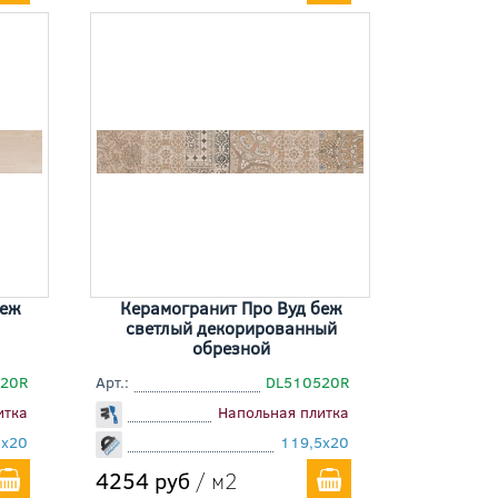
беж
Керамогранит Про Вуд беж
светлый декорированный
обрезной
20R
Арт.:
DL510520R
итка
Напольная плитка
5x20
119,5x20
4254 руб
/ м2