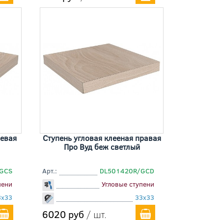
левая
Ступень угловая клееная правая
Про Вуд беж светлый
GCS
Арт.:
DL501420R/GCD
пени
Угловые ступени
3x33
33x33
6020 руб
/ шт.