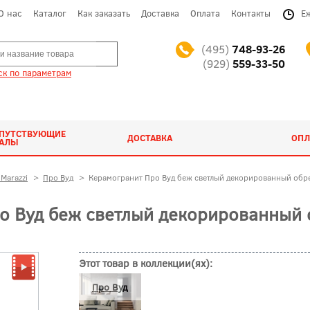
О нас
Каталог
Как заказать
Доставка
Оплата
Контакты
Е
(495)
748-93-26
(929)
559-33-50
к по параметрам
ОПУТСТВУЮЩИЕ
ДОСТАВКА
ОПЛ
ИАЛЫ
Marazzi
>
Про Вуд
>
Керамогранит Про Вуд беж светлый декорированный обр
 Вуд беж светлый декорированный 
Этот товар в коллекции(ях):
Про Вуд