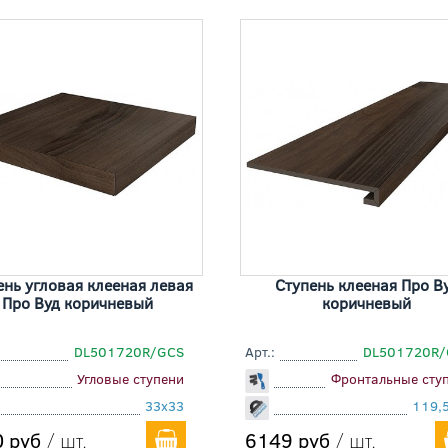
ень угловая клееная левая
Ступень клееная Про В
Про Вуд коричневый
коричневый
DL501720R/GCS
Арт.:
DL501720R/
Угловые ступени
Фронтальные сту
33x33
119,
 руб
/ шт.
6149 руб
/ шт.