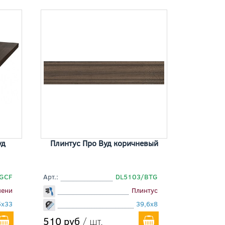
уд
Плинтус Про Вуд коричневый
GCF
Арт.:
DL5103/BTG
пени
Плинтус
5x33
39,6x8
510 руб
/ шт.