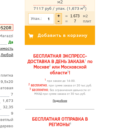
м2
2
7117 руб / упак. (1,673 м
)
*Цена указана с учетом НДС
=
м2
Упак.:
=
плит
0520R
Marazzi
Да
оимость
Любой
БЕСПЛАТНАЯ ЭКСПРЕСС-
1
ДОСТАВКА В ДЕНЬ ЗАКАЗА
по
2
Москве
или Московской
3
области
!
 плитка
1
9,5x20
при заказе до 14-00.
2
БЕСПЛАТНО
, при сумме заказа от 20 тыс.руб.
атовая
3
БЕСПЛАТНО
, без ограничения дальности от
7
МКАД при сумме заказа от 30 тыс.руб.
1,673
Подробнее
32,35
9
БЕСПЛАТНАЯ ОТПРАВКА В
светлый
4
РЕГИОНЫ
дерево