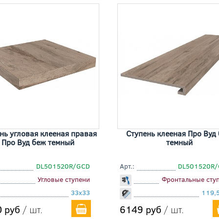
нь угловая клееная правая
Ступень клееная Про Вуд
Про Вуд беж темный
темный
DL501520R/GCD
Арт.:
DL501520R/
Угловые ступени
Фронтальные сту
33x33
119,
 руб
/ шт.
6149 руб
/ шт.