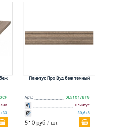
 беж
Плинтус Про Вуд беж темный
GCF
Арт.:
DL5101/BTG
пени
Плинтус
5x33
39,6x8
510 руб
/ шт.