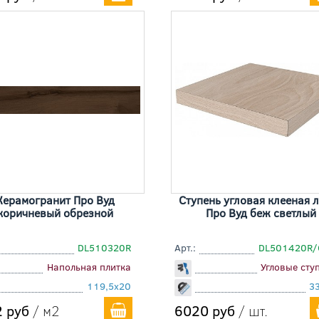
Керамогранит Про Вуд
Ступень угловая клееная 
коричневый обрезной
Про Вуд беж светлый
DL510320R
Арт.:
DL501420R/
Напольная плитка
Угловые сту
119,5x20
3
 руб
/ м2
6020 руб
/ шт.