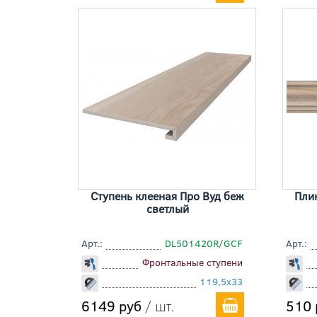
Ступень клееная Про Вуд беж
Пли
светлый
Арт.:
DL501420R/GCF
Арт.:
Фронтальные ступени
119,5x33
6149 руб
/ шт.
510 