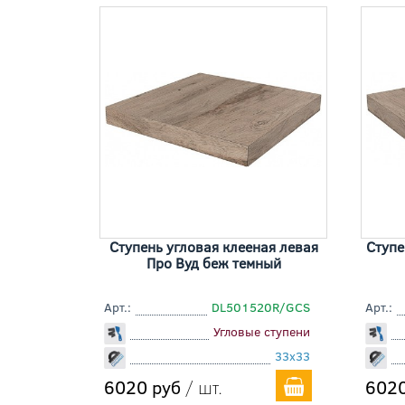
Ступень угловая клееная левая
Ступе
Про Вуд беж темный
Арт.:
DL501520R/GCS
Арт.:
Угловые ступени
33x33
6020 руб
/ шт.
6020