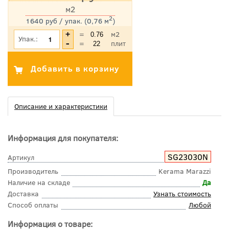
м2
2
1640 руб / упак. (0,76 м
)
*Цена указана с учетом НДС
=
м2
Упак.:
=
плит
Описание и характеристики
Информация для покупателя:
SG23030N
Артикул
Производитель
Kerama Marazzi
Наличие на складе
Да
Доставка
Узнать стоимость
Способ оплаты
Любой
Информация о товаре: