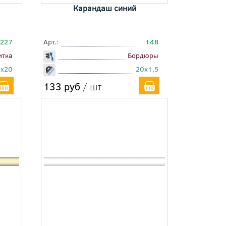
Карандаш синий
5227
Арт.:
148
итка
Бордюры
0x20
20x1,5
133 руб
/ шт.