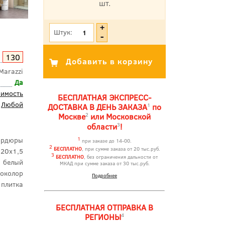
шт.
*Цена указана с учетом НДС
Штук:
130
Marazzi
Да
оимость
БЕСПЛАТНАЯ ЭКСПРЕСС-
Любой
1
ДОСТАВКА В ДЕНЬ ЗАКАЗА
по
2
Москве
или Московской
3
области
!
ордюры
1
при заказе до 14-00.
2
БЕСПЛАТНО
, при сумме заказа от 20 тыс.руб.
20x1,5
3
БЕСПЛАТНО
, без ограничения дальности от
белый
МКАД при сумме заказа от 30 тыс.руб.
околор
Подробнее
 плитка
БЕСПЛАТНАЯ ОТПРАВКА В
4
РЕГИОНЫ