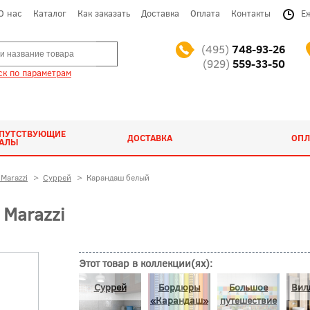
О нас
Каталог
Как заказать
Доставка
Оплата
Контакты
Е
(495)
748-93-26
(929)
559-33-50
к по параметрам
ОПУТСТВУЮЩИЕ
ДОСТАВКА
ОПЛ
ИАЛЫ
Marazzi
>
Суррей
>
Карандаш белый
Marazzi
Этот товар в коллекции(ях):
Суррей
Бордюры
Большое
Вил
«Карандаш»
путешествие