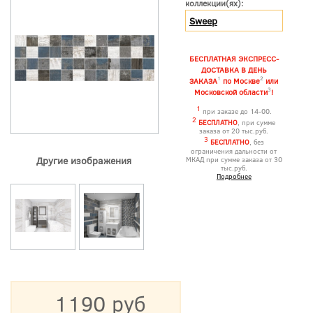
коллекции(ях):
Sweep
БЕСПЛАТНАЯ ЭКСПРЕСС-
ДОСТАВКА В ДЕНЬ
1
2
ЗАКАЗА
по Москве
или
3
Московской области
!
1
при заказе до 14-00.
2
БЕСПЛАТНО
, при сумме
заказа от 20 тыс.руб.
3
БЕСПЛАТНО
, без
ограничения дальности от
Другие изображения
МКАД при сумме заказа от 30
тыс.руб.
Подробнее
1190 руб