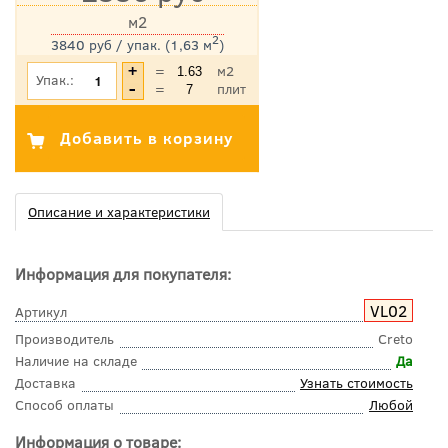
м2
2
3840 руб / упак. (1,63 м
)
*Цена указана с учетом НДС
=
м2
Упак.:
=
плит
Описание и характеристики
Информация для покупателя:
VL02
Артикул
Производитель
Creto
Наличие на складе
Да
Доставка
Узнать стоимость
Способ оплаты
Любой
Информация о товаре: