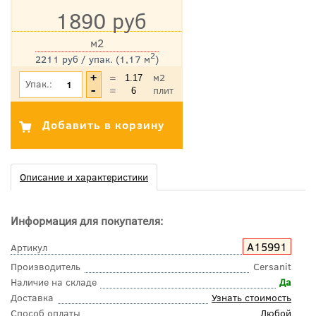
1890 руб
м2
2
2211 руб / упак. (1,17 м
)
*Цена указана с учетом НДС
=
м2
Упак.:
=
плит
Описание и характеристики
Информация для покупателя:
A15991
Артикул
Производитель
Cersanit
Наличие на складе
Да
Доставка
Узнать стоимость
Способ оплаты
Любой