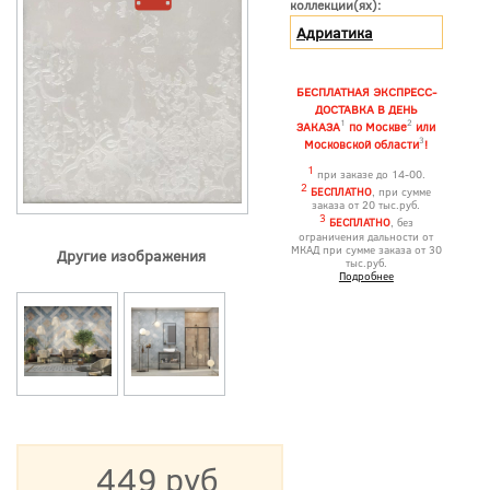
коллекции(ях):
Адриатика
БЕСПЛАТНАЯ ЭКСПРЕСС-
ДОСТАВКА В ДЕНЬ
1
2
ЗАКАЗА
по Москве
или
3
Московской области
!
1
при заказе до 14-00.
2
БЕСПЛАТНО
, при сумме
заказа от 20 тыс.руб.
3
БЕСПЛАТНО
, без
ограничения дальности от
МКАД при сумме заказа от 30
Другие изображения
тыс.руб.
Подробнее
449 руб