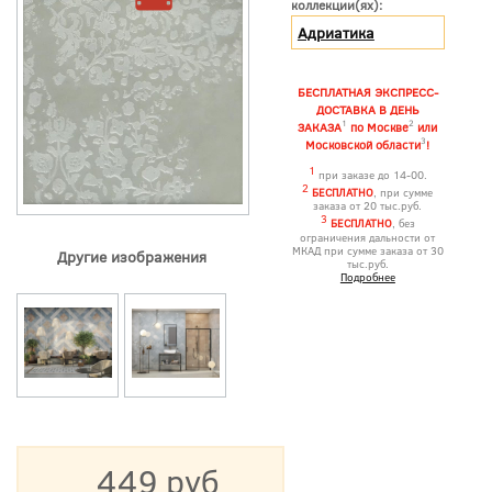
коллекции(ях):
Адриатика
БЕСПЛАТНАЯ ЭКСПРЕСС-
ДОСТАВКА В ДЕНЬ
1
2
ЗАКАЗА
по Москве
или
3
Московской области
!
1
при заказе до 14-00.
2
БЕСПЛАТНО
, при сумме
заказа от 20 тыс.руб.
3
БЕСПЛАТНО
, без
ограничения дальности от
МКАД при сумме заказа от 30
Другие изображения
тыс.руб.
Подробнее
449 руб