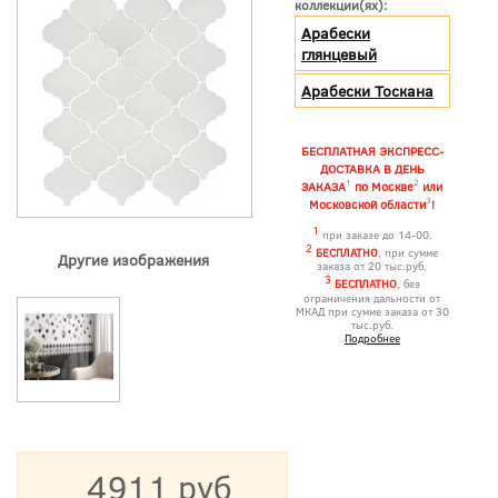
коллекции(ях):
Арабески
глянцевый
Арабески Тоскана
БЕСПЛАТНАЯ ЭКСПРЕСС-
ДОСТАВКА В ДЕНЬ
1
2
ЗАКАЗА
по Москве
или
3
Московской области
!
1
при заказе до 14-00.
2
БЕСПЛАТНО
, при сумме
Другие изображения
заказа от 20 тыс.руб.
3
БЕСПЛАТНО
, без
ограничения дальности от
МКАД при сумме заказа от 30
тыс.руб.
Подробнее
4911 руб