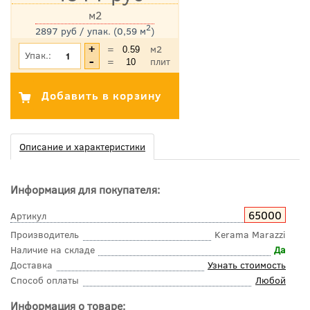
м2
2
2897 руб / упак. (0,59 м
)
*Цена указана с учетом НДС
=
м2
Упак.:
=
плит
Описание и характеристики
Информация для покупателя:
65000
Артикул
Производитель
Kerama Marazzi
Наличие на складе
Да
Доставка
Узнать стоимость
Способ оплаты
Любой
Информация о товаре: