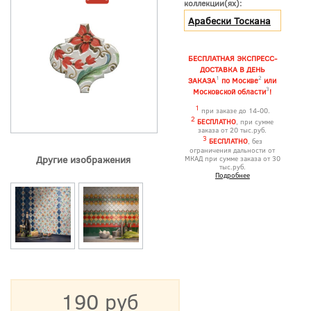
коллекции(ях):
Арабески Тоскана
БЕСПЛАТНАЯ ЭКСПРЕСС-
ДОСТАВКА В ДЕНЬ
1
2
ЗАКАЗА
по Москве
или
3
Московской области
!
1
при заказе до 14-00.
2
БЕСПЛАТНО
, при сумме
заказа от 20 тыс.руб.
3
БЕСПЛАТНО
, без
ограничения дальности от
Другие изображения
МКАД при сумме заказа от 30
тыс.руб.
Подробнее
190 руб