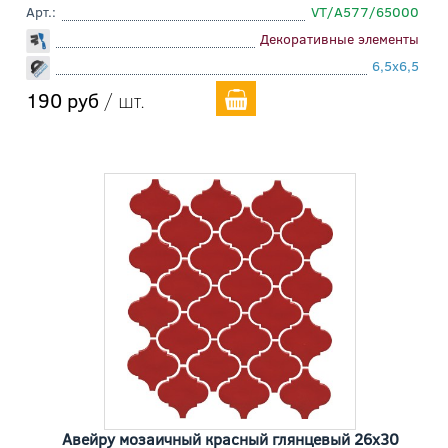
Арт.:
VT/A577/65000
Декоративные элементы
6,5x6,5
190 руб
/ шт.
Авейру мозаичный красный глянцевый 26x30