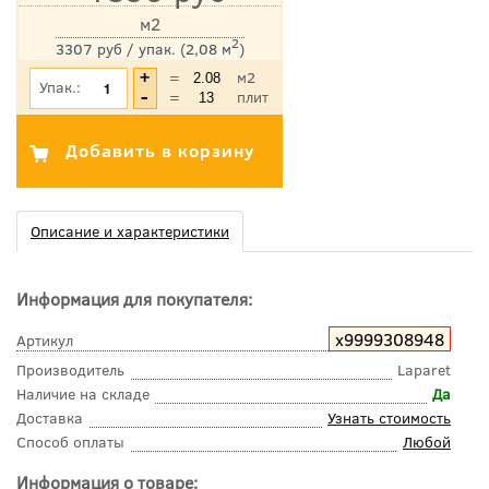
м2
2
3307 руб / упак. (2,08 м
)
*Цена указана с учетом НДС
=
м2
Упак.:
=
плит
Описание и характеристики
Информация для покупателя:
х9999308948
Артикул
Производитель
Laparet
Наличие на складе
Да
Доставка
Узнать стоимость
Способ оплаты
Любой
Информация о товаре: