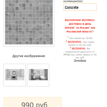
коллекции(ях):
Concrete
БЕСПЛАТНАЯ ЭКСПРЕСС-
ДОСТАВКА В ДЕНЬ
1
2
ЗАКАЗА
по Москве
или
3
Московской области
!
1
при заказе до 14-00.
2
БЕСПЛАТНО
, при сумме
заказа от 20 тыс.руб.
3
БЕСПЛАТНО
, без
ограничения дальности от
МКАД при сумме заказа от 30
Другие изображения
тыс.руб.
Подробнее
990 руб