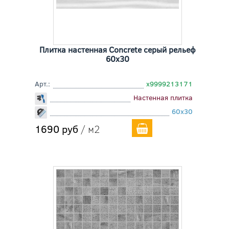
Плитка настенная Concrete серый рельеф
60x30
Арт.:
х9999213171
Настенная плитка
60x30
1690 руб
/ м2