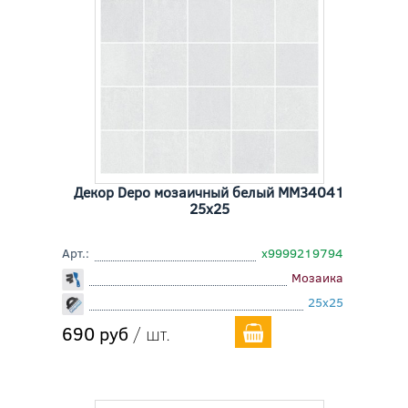
Декор Depo мозаичный белый MM34041
25x25
Арт.:
х9999219794
Мозаика
25x25
690 руб
/ шт.