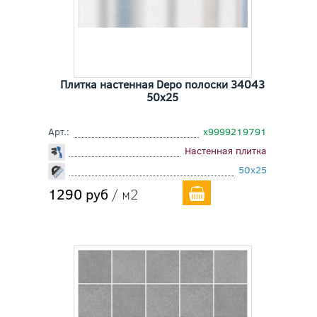
Плитка настенная Depo полоски 34043
50x25
Арт.:
х9999219791
Настенная плитка
50x25
1290 руб
/ м2