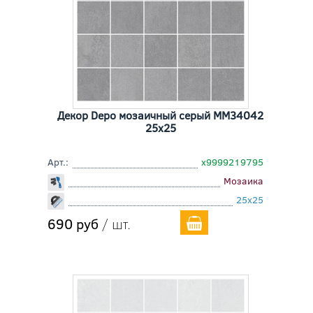
Декор Depo мозаичный серый MM34042
25x25
Арт.:
х9999219795
Мозаика
25x25
690 руб
/ шт.