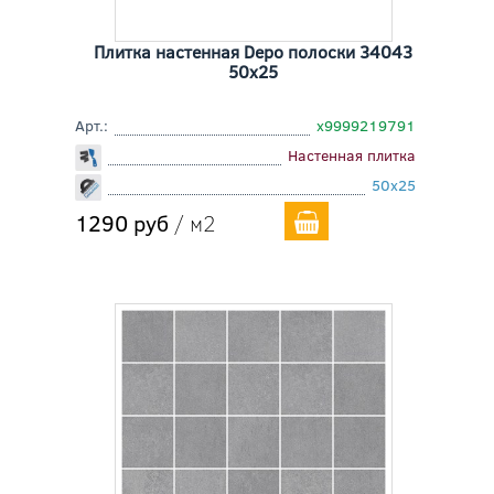
Плитка настенная Depo полоски 34043
50x25
Арт.:
х9999219791
Настенная плитка
50x25
1290 руб
/ м2