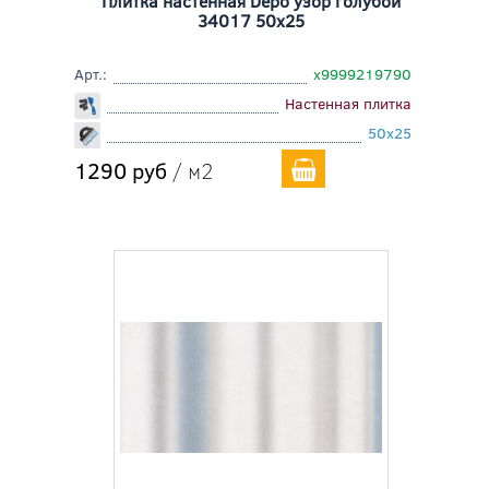
Плитка настенная Depo узор голубой
34017 50x25
Арт.:
х9999219790
Настенная плитка
50x25
1290 руб
/ м2