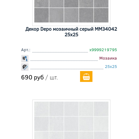
Декор Depo мозаичный серый MM34042
25x25
Арт.:
х9999219795
Мозаика
25x25
690 руб
/ шт.