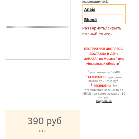
коллекции(ях):
Anais
Blondi
Развернуть/скрыть
полный список
БЕСПЛАТНАЯ ЭКСПРЕСС-
ДОСТАВКА В ДЕНЬ
1
2
ЗАКАЗА
по Москве
или
3
Московской области
!
1
при заказе до 14-00.
2
БЕСПЛАТНО
, при сумме
заказа от 20 тыс.руб.
3
БЕСПЛАТНО
, без
ограничения дальности от
МКАД при сумме заказа от 30
тыс.руб.
Подробнее
390 руб
шт.
*Цена указана с учетом НДС