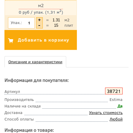
м2
2
0 руб / упак. (1,31 м
)
*Цена указана с учетом НДС
=
м2
Упак.:
=
плит
Описание и характеристики
Информация для покупателя:
38721
Артикул
Производитель
Estima
Наличие на складе
Да
Доставка
Узнать стоимость
Способ оплаты
Любой
Информация о товаре: