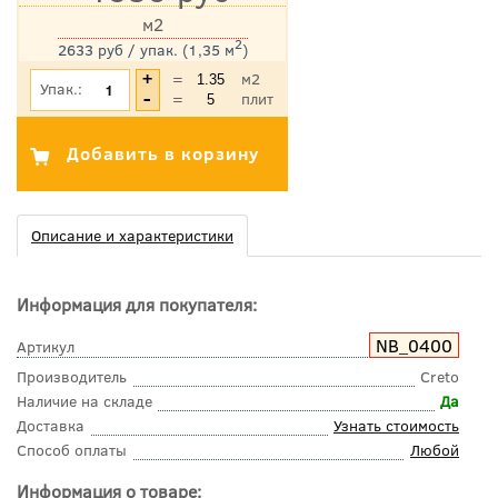
м2
2
2633 руб / упак. (1,35 м
)
*Цена указана с учетом НДС
=
м2
Упак.:
=
плит
Описание и характеристики
Информация для покупателя:
NB_0400
Артикул
Производитель
Creto
Наличие на складе
Да
Доставка
Узнать стоимость
Способ оплаты
Любой
Информация о товаре: