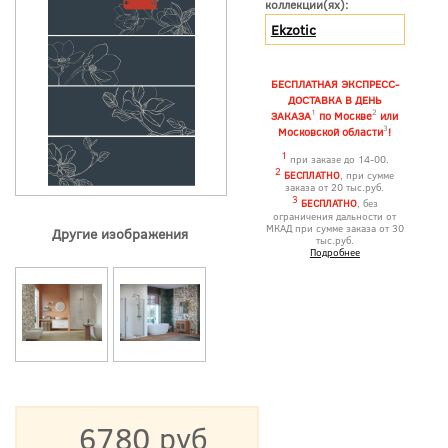
коллекции(ях):
Ekzotic
БЕСПЛАТНАЯ ЭКСПРЕСС-
ДОСТАВКА В ДЕНЬ
1
2
ЗАКАЗА
по Москве
или
3
Московской области
!
1
при заказе до 14-00.
2
БЕСПЛАТНО
, при сумме
заказа от 20 тыс.руб.
3
БЕСПЛАТНО
, без
ограничения дальности от
МКАД при сумме заказа от 30
Другие изображения
тыс.руб.
Подробнее
6780 руб