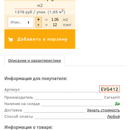
м2
2
1376 руб / упак. (1,05 м
)
*Цена указана с учетом НДС
=
м2
Упак.:
=
плит
Описание и характеристики
Информация для покупателя:
EVG412
Артикул
Производитель
Cersanit
Наличие на складе
Да
Доставка
Узнать стоимость
Способ оплаты
Любой
Информация о товаре: