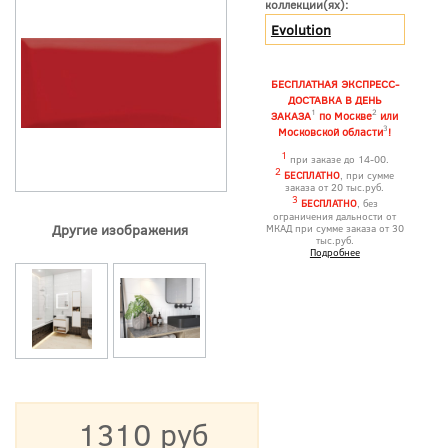
коллекции(ях):
Evolution
БЕСПЛАТНАЯ ЭКСПРЕСС-
ДОСТАВКА В ДЕНЬ
1
2
ЗАКАЗА
по Москве
или
3
Московской области
!
1
при заказе до 14-00.
2
БЕСПЛАТНО
, при сумме
заказа от 20 тыс.руб.
3
БЕСПЛАТНО
, без
ограничения дальности от
Другие изображения
МКАД при сумме заказа от 30
тыс.руб.
Подробнее
1310 руб