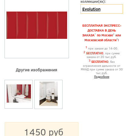
коллекции(ях):
Evolution
БЕСПЛАТНАЯ ЭКСПРЕСС-
ДОСТАВКА В ДЕНЬ
1
2
ЗАКАЗА
по Москве
или
3
Московской области
!
1
при заказе до 14-00.
2
БЕСПЛАТНО
, при сумме
заказа от 20 тыс.руб.
3
БЕСПЛАТНО
, без
ограничения дальности от
Другие изображения
МКАД при сумме заказа от 30
тыс.руб.
Подробнее
1450 руб