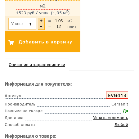
м2
2
1523 руб / упак. (1,05 м
)
*Цена указана с учетом НДС
=
м2
Упак.:
=
плит
Описание и характеристики
Информация для покупателя:
EVG413
Артикул
Производитель
Cersanit
Наличие на складе
Да
Доставка
Узнать стоимость
Способ оплаты
Любой
Информация о товаре: