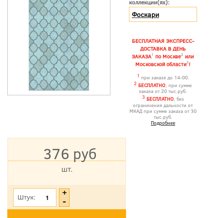
коллекции(ях):
Фоскари
БЕСПЛАТНАЯ ЭКСПРЕСС-
ДОСТАВКА В ДЕНЬ
1
2
ЗАКАЗА
по Москве
или
3
Московской области
!
1
при заказе до 14-00.
2
БЕСПЛАТНО
, при сумме
заказа от 20 тыс.руб.
3
БЕСПЛАТНО
, без
ограничения дальности от
МКАД при сумме заказа от 30
тыс.руб.
Подробнее
376 руб
шт.
*Цена указана с учетом НДС
Штук: