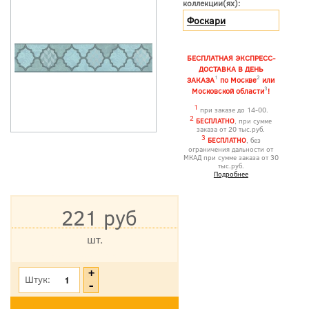
коллекции(ях):
Фоскари
БЕСПЛАТНАЯ ЭКСПРЕСС-
ДОСТАВКА В ДЕНЬ
1
2
ЗАКАЗА
по Москве
или
3
Московской области
!
1
при заказе до 14-00.
2
БЕСПЛАТНО
, при сумме
заказа от 20 тыс.руб.
3
БЕСПЛАТНО
, без
ограничения дальности от
МКАД при сумме заказа от 30
тыс.руб.
Подробнее
221 руб
шт.
*Цена указана с учетом НДС
Штук: